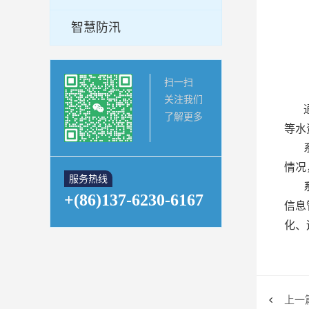
智慧防汛
扫一扫
关注我们
了解更多
等水
情况
服务热线
+(86)137-6230-6167
信息
化、
上一